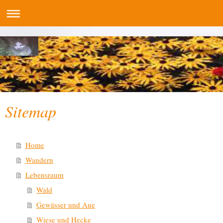
Sitemap
Home
Wandern
Lebensraum
Wald
Gewässer und Aue
Wiese und Hecke